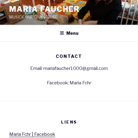
Aller
MARIA FAUCHER
au
MUSICIENNE CHANTEUSE
contenu
principal
Menu
CONTACT
Email: mariafaucher1000@gmail.com
Facebook: Maria Fchr
LIENS
Maria Fchr | Facebook